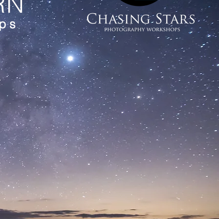
RN
ops